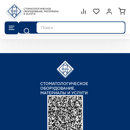
СТОМАТОЛОГИЧЕСКОЕ
Сравнение.
ОБОРУДОВАНИЕ, МАТЕРИАЛЫ
Список избранног
Войти или 
И УСЛУГИ
Поиск
СТОМАТОЛОГИЧЕСКОЕ
ОБОРУДОВАНИЕ,
МАТЕРИАЛЫ И УСЛУГИ