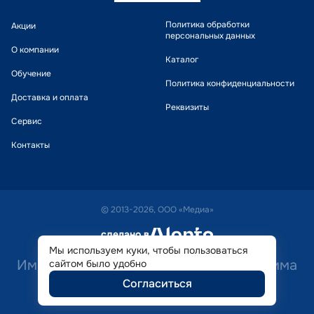
Политика обработки
Акции
персональных данных
О компании
Каталог
Обучение
Политика конфиденциальности
Доставка и оплата
Реквизиты
Сервис
Контакты
© 2013-2026, ООО «Медиа»
сделано в
alente
Мы используем куки, чтобы пользоваться
Имеются противопоказания. Необходима
сайтом было удобно
Согласиться
консультация специалиста.