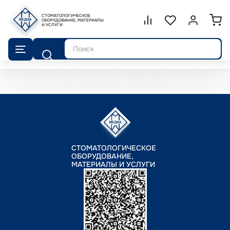
СТОМАТОЛОГИЧЕСКОЕ
Сравнение.
ОБОРУДОВАНИЕ, МАТЕРИАЛЫ
Список избранног
Войти или 
И УСЛУГИ
Поиск
СТОМАТОЛОГИЧЕСКОЕ
ОБОРУДОВАНИЕ,
МАТЕРИАЛЫ И УСЛУГИ