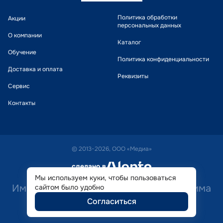
Политика обработки
Акции
персональных данных
О компании
Каталог
Обучение
Политика конфиденциальности
Доставка и оплата
Реквизиты
Сервис
Контакты
© 2013-2026, ООО «Медиа»
сделано в
alente
Мы используем куки, чтобы пользоваться
Имеются противопоказания. Необходима
сайтом было удобно
Согласиться
консультация специалиста.