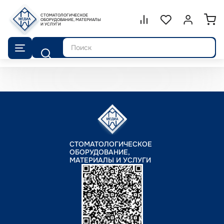
СТОМАТОЛОГИЧЕСКОЕ
Сравнение.
ОБОРУДОВАНИЕ, МАТЕРИАЛЫ
Список избранног
Войти или 
И УСЛУГИ
Поиск
СТОМАТОЛОГИЧЕСКОЕ
ОБОРУДОВАНИЕ,
МАТЕРИАЛЫ И УСЛУГИ