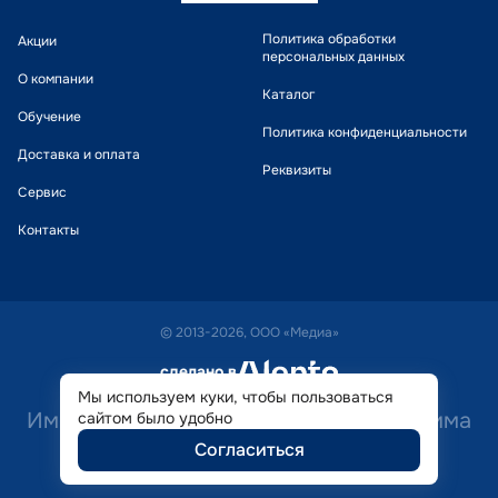
Политика обработки
Акции
персональных данных
О компании
Каталог
Обучение
Политика конфиденциальности
Доставка и оплата
Реквизиты
Сервис
Контакты
© 2013-2026, ООО «Медиа»
сделано в
alente
Мы используем куки, чтобы пользоваться
Имеются противопоказания. Необходима
сайтом было удобно
Согласиться
консультация специалиста.