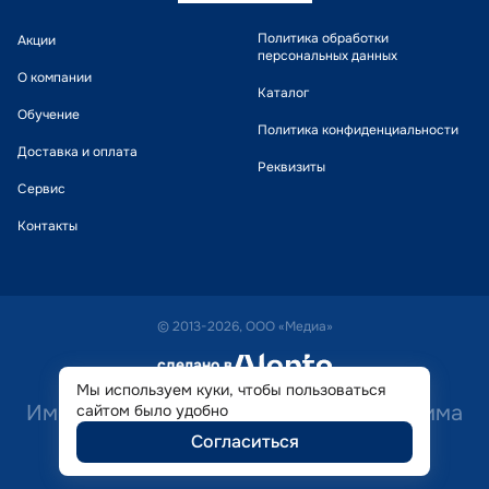
Политика обработки
Акции
персональных данных
О компании
Каталог
Обучение
Политика конфиденциальности
Доставка и оплата
Реквизиты
Сервис
Контакты
© 2013-2026, ООО «Медиа»
сделано в
alente
Мы используем куки, чтобы пользоваться
Имеются противопоказания. Необходима
сайтом было удобно
Согласиться
консультация специалиста.