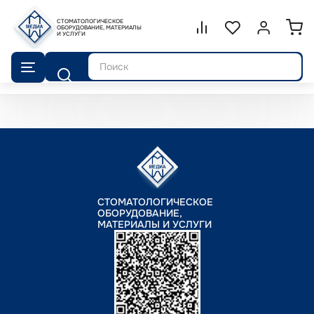
СТОМАТОЛОГИЧЕСКОЕ
Сравнение.
ОБОРУДОВАНИЕ, МАТЕРИАЛЫ
Список избранног
Войти или 
И УСЛУГИ
Поиск
СТОМАТОЛОГИЧЕСКОЕ
ОБОРУДОВАНИЕ,
МАТЕРИАЛЫ И УСЛУГИ