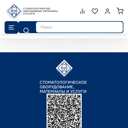
СТОМАТОЛОГИЧЕСКОЕ
Сравнение.
ОБОРУДОВАНИЕ, МАТЕРИАЛЫ
Список избранног
Войти или 
И УСЛУГИ
Поиск
СТОМАТОЛОГИЧЕСКОЕ
ОБОРУДОВАНИЕ,
МАТЕРИАЛЫ И УСЛУГИ