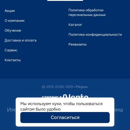
Политика обработки
Акции
персональных данных
О компании
Каталог
Обучение
Политика конфиденциальности
Доставка и оплата
Реквизиты
Сервис
Контакты
© 2013-2026, ООО «Медиа»
сделано в
alente
Мы используем куки, чтобы пользоваться
Имеются противопоказания. Необходима
сайтом было удобно
Согласиться
консультация специалиста.