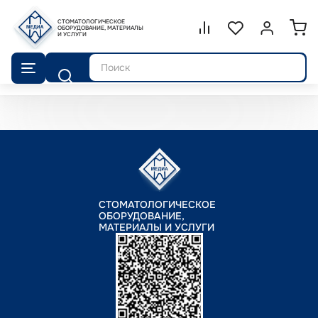
СТОМАТОЛОГИЧЕСКОЕ
Сравнение.
ОБОРУДОВАНИЕ, МАТЕРИАЛЫ
Список избранног
Войти или 
И УСЛУГИ
Поиск
СТОМАТОЛОГИЧЕСКОЕ
ОБОРУДОВАНИЕ,
МАТЕРИАЛЫ И УСЛУГИ