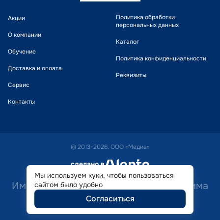
Политика обработки
Акции
персональных данных
О компании
Каталог
Обучение
Политика конфиденциальности
Доставка и оплата
Реквизиты
Сервис
Контакты
© 2013-2026, ООО «Медиа»
сделано в
alente
Мы используем куки, чтобы пользоваться
Имеются противопоказания. Необходима
сайтом было удобно
Согласиться
консультация специалиста.