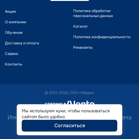
Политика обработки
Акции
персональных данных
О компании
Каталог
Обучение
Политика конфиденциальности
Доставка и оплата
Реквизиты
Сервис
Контакты
© 2013-2026, ООО «Медиа»
сделано в
alente
Мы используем куки, чтобы пользоваться
Имеются противопоказания. Необходима
сайтом было удобно
Согласиться
консультация специалиста.