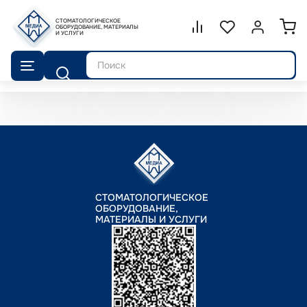
СТОМАТОЛОГИЧЕСКОЕ
Сравнение.
ОБОРУДОВАНИЕ, МАТЕРИАЛЫ
Список избранног
Войти или 
И УСЛУГИ
Поиск
СТОМАТОЛОГИЧЕСКОЕ
ОБОРУДОВАНИЕ,
МАТЕРИАЛЫ И УСЛУГИ