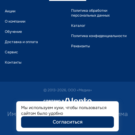
Политика обработки
Акции
персональных данных
О компании
Каталог
Обучение
Политика конфиденциальности
Доставка и оплата
Реквизиты
Сервис
Контакты
© 2013-2026, ООО «Медиа»
сделано в
alente
Мы используем куки, чтобы пользоваться
Имеются противопоказания. Необходима
сайтом было удобно
Согласиться
консультация специалиста.