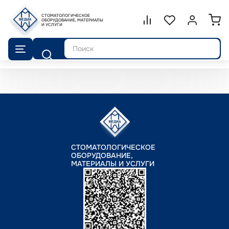
СТОМАТОЛОГИЧЕСКОЕ
Сравнение.
ОБОРУДОВАНИЕ, МАТЕРИАЛЫ
Список избранног
Войти или 
И УСЛУГИ
Поиск
СТОМАТОЛОГИЧЕСКОЕ
ОБОРУДОВАНИЕ,
МАТЕРИАЛЫ И УСЛУГИ