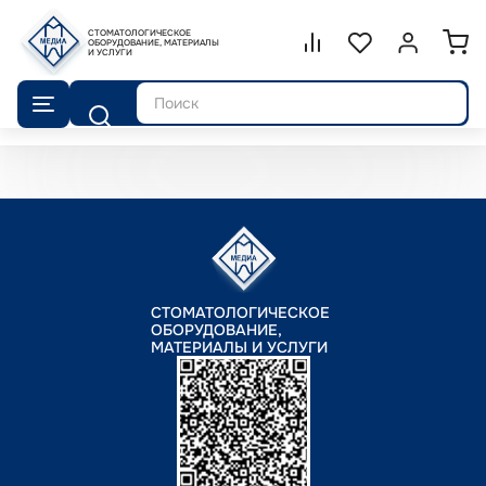
СТОМАТОЛОГИЧЕСКОЕ
Сравнение.
ОБОРУДОВАНИЕ, МАТЕРИАЛЫ
Список избранног
Войти или 
И УСЛУГИ
Поиск
СТОМАТОЛОГИЧЕСКОЕ
ОБОРУДОВАНИЕ,
МАТЕРИАЛЫ И УСЛУГИ