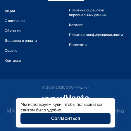
Политика обработки
Акции
персональных данных
О компании
Каталог
Обучение
Политика конфиденциальности
Доставка и оплата
Реквизиты
Сервис
Контакты
© 2013-2026, ООО «Медиа»
сделано в
alente
Мы используем куки, чтобы пользоваться
Имеются противопоказания. Необходима
сайтом было удобно
Согласиться
консультация специалиста.