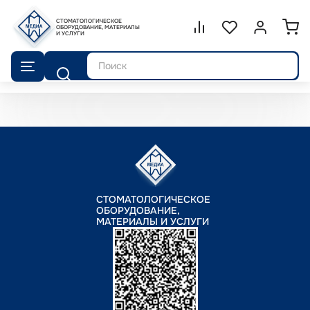
СТОМАТОЛОГИЧЕСКОЕ
Сравнение.
ОБОРУДОВАНИЕ, МАТЕРИАЛЫ
Список избранног
Войти или 
И УСЛУГИ
Поиск
СТОМАТОЛОГИЧЕСКОЕ
ОБОРУДОВАНИЕ,
МАТЕРИАЛЫ И УСЛУГИ