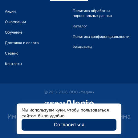
Политика обработки
Акции
персональных данных
О компании
Каталог
Обучение
Политика конфиденциальности
Доставка и оплата
Реквизиты
Сервис
Контакты
© 2013-2026, ООО «Медиа»
сделано в
alente
Мы используем куки, чтобы пользоваться
Имеются противопоказания. Необходима
сайтом было удобно
Согласиться
консультация специалиста.