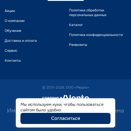
Политика обработки
Акции
персональных данных
О компании
Каталог
Обучение
Политика конфиденциальности
Доставка и оплата
Реквизиты
Сервис
Контакты
© 2013-2026, ООО «Медиа»
сделано в
alente
Мы используем куки, чтобы пользоваться
Имеются противопоказания. Необходима
сайтом было удобно
Согласиться
консультация специалиста.