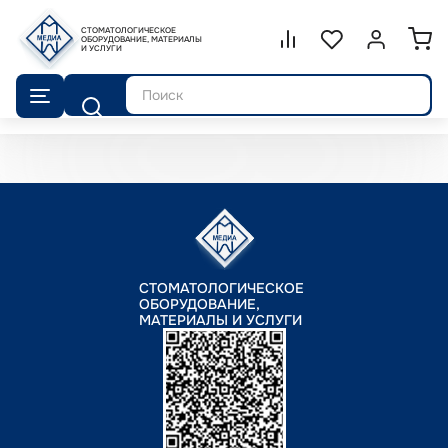
СТОМАТОЛОГИЧЕСКОЕ
Сравнение.
ОБОРУДОВАНИЕ, МАТЕРИАЛЫ
Список избранног
Войти или 
И УСЛУГИ
Поиск
СТОМАТОЛОГИЧЕСКОЕ
ОБОРУДОВАНИЕ,
МАТЕРИАЛЫ И УСЛУГИ