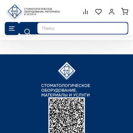
СТОМАТОЛОГИЧЕСКОЕ
Сравнение.
ОБОРУДОВАНИЕ, МАТЕРИАЛЫ
Список избранног
Войти или 
И УСЛУГИ
Поиск
СТОМАТОЛОГИЧЕСКОЕ
ОБОРУДОВАНИЕ,
МАТЕРИАЛЫ И УСЛУГИ