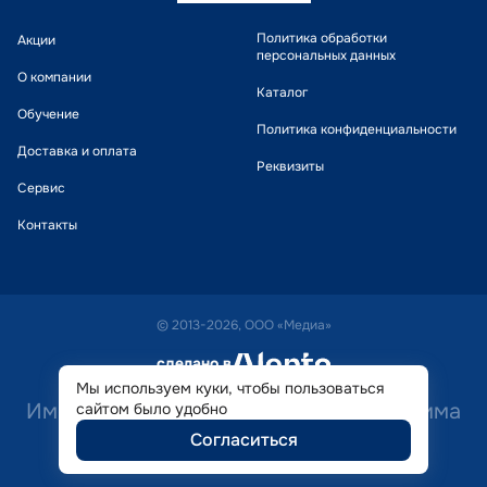
Политика обработки
Акции
персональных данных
О компании
Каталог
Обучение
Политика конфиденциальности
Доставка и оплата
Реквизиты
Сервис
Контакты
© 2013-2026, ООО «Медиа»
сделано в
alente
Мы используем куки, чтобы пользоваться
Имеются противопоказания. Необходима
сайтом было удобно
Согласиться
консультация специалиста.