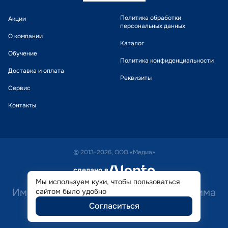
Политика обработки
Акции
персональных данных
О компании
Каталог
Обучение
Политика конфиденциальности
Доставка и оплата
Реквизиты
Сервис
Контакты
© 2013-2026, ООО «Медиа»
сделано в
alente
Мы используем куки, чтобы пользоваться
Имеются противопоказания. Необходима
сайтом было удобно
Согласиться
консультация специалиста.