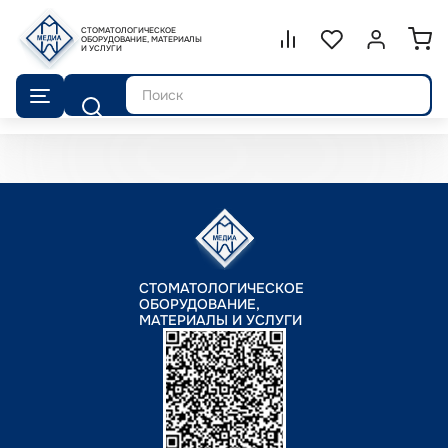
СТОМАТОЛОГИЧЕСКОЕ
Сравнение.
ОБОРУДОВАНИЕ, МАТЕРИАЛЫ
Список избранног
Войти или 
И УСЛУГИ
Поиск
СТОМАТОЛОГИЧЕСКОЕ
ОБОРУДОВАНИЕ,
МАТЕРИАЛЫ И УСЛУГИ