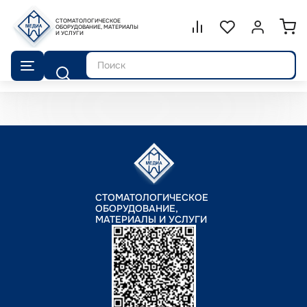
СТОМАТОЛОГИЧЕСКОЕ
Сравнение.
ОБОРУДОВАНИЕ, МАТЕРИАЛЫ
Список избранног
Войти или 
И УСЛУГИ
Поиск
СТОМАТОЛОГИЧЕСКОЕ
ОБОРУДОВАНИЕ,
МАТЕРИАЛЫ И УСЛУГИ