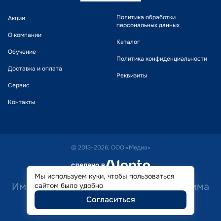
Политика обработки
Акции
персональных данных
О компании
Каталог
Обучение
Политика конфиденциальности
Доставка и оплата
Реквизиты
Сервис
Контакты
© 2013-2026, ООО «Медиа»
сделано в
alente
Мы используем куки, чтобы пользоваться
Имеются противопоказания. Необходима
сайтом было удобно
Согласиться
консультация специалиста.