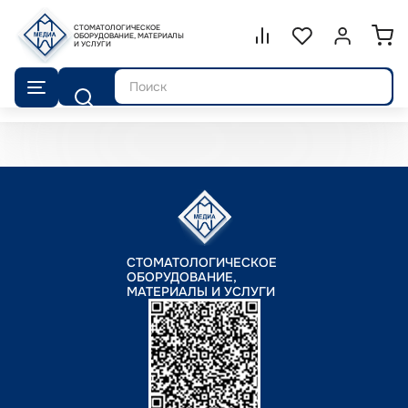
СТОМАТОЛОГИЧЕСКОЕ
Сравнение.
ОБОРУДОВАНИЕ, МАТЕРИАЛЫ
Список избранног
Войти или 
И УСЛУГИ
Поиск
СТОМАТОЛОГИЧЕСКОЕ
ОБОРУДОВАНИЕ,
МАТЕРИАЛЫ И УСЛУГИ