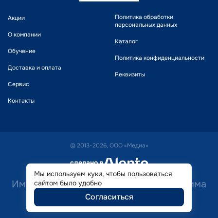
Политика обработки
Акции
персональных данных
О компании
Каталог
Обучение
Политика конфиденциальности
Доставка и оплата
Реквизиты
Сервис
Контакты
© 2013-2026, ООО «Медиа»
сделано в
alente
Мы используем куки, чтобы пользоваться
Имеются противопоказания. Необходима
сайтом было удобно
Согласиться
консультация специалиста.