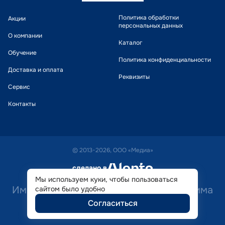
Политика обработки
Акции
персональных данных
О компании
Каталог
Обучение
Политика конфиденциальности
Доставка и оплата
Реквизиты
Сервис
Контакты
© 2013-2026, ООО «Медиа»
сделано в
alente
Мы используем куки, чтобы пользоваться
Имеются противопоказания. Необходима
сайтом было удобно
Согласиться
консультация специалиста.