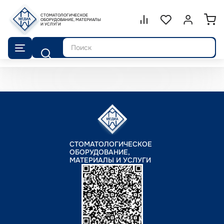
СТОМАТОЛОГИЧЕСКОЕ
Сравнение.
ОБОРУДОВАНИЕ, МАТЕРИАЛЫ
Список избранног
Войти или 
И УСЛУГИ
Поиск
СТОМАТОЛОГИЧЕСКОЕ
ОБОРУДОВАНИЕ,
МАТЕРИАЛЫ И УСЛУГИ