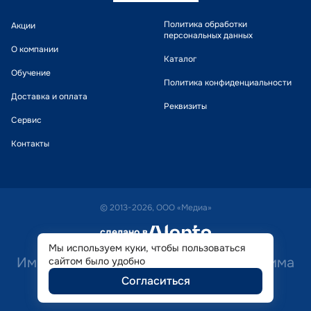
Политика обработки
Акции
персональных данных
О компании
Каталог
Обучение
Политика конфиденциальности
Доставка и оплата
Реквизиты
Сервис
Контакты
© 2013-2026, ООО «Медиа»
сделано в
alente
Мы используем куки, чтобы пользоваться
Имеются противопоказания. Необходима
сайтом было удобно
Согласиться
консультация специалиста.