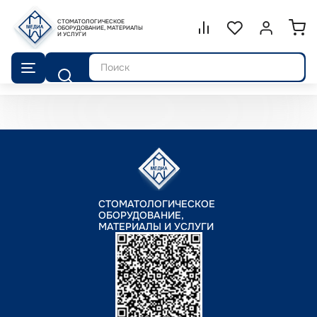
СТОМАТОЛОГИЧЕСКОЕ
Сравнение.
ОБОРУДОВАНИЕ, МАТЕРИАЛЫ
Список избранног
Войти или 
И УСЛУГИ
Поиск
СТОМАТОЛОГИЧЕСКОЕ
ОБОРУДОВАНИЕ,
МАТЕРИАЛЫ И УСЛУГИ