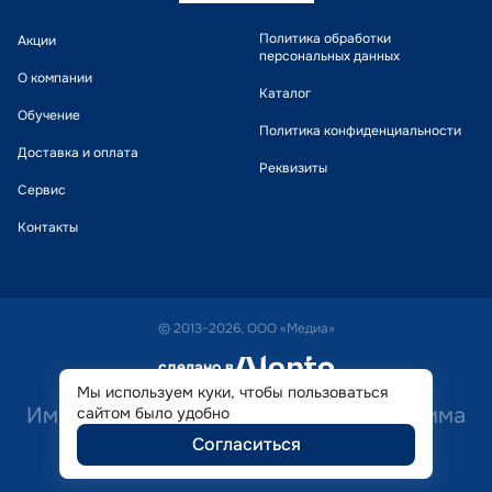
Политика обработки
Акции
персональных данных
О компании
Каталог
Обучение
Политика конфиденциальности
Доставка и оплата
Реквизиты
Сервис
Контакты
© 2013-2026, ООО «Медиа»
сделано в
alente
Мы используем куки, чтобы пользоваться
Имеются противопоказания. Необходима
сайтом было удобно
Согласиться
консультация специалиста.