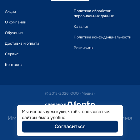
Политика обработки
Акции
персональных данных
О компании
Каталог
Обучение
Политика конфиденциальности
Доставка и оплата
Реквизиты
Сервис
Контакты
© 2013-2026, ООО «Медиа»
сделано в
alente
Мы используем куки, чтобы пользоваться
Имеются противопоказания. Необходима
сайтом было удобно
Согласиться
консультация специалиста.