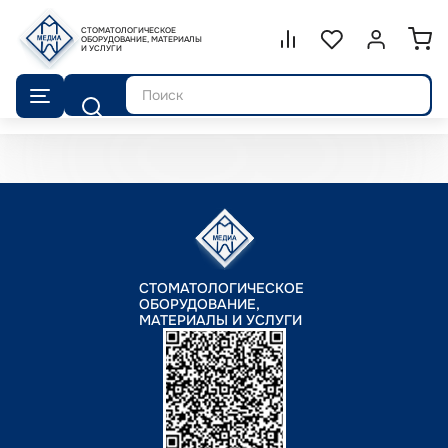
СТОМАТОЛОГИЧЕСКОЕ
Сравнение.
ОБОРУДОВАНИЕ, МАТЕРИАЛЫ
Список избранног
Войти или 
И УСЛУГИ
Поиск
СТОМАТОЛОГИЧЕСКОЕ
ОБОРУДОВАНИЕ,
МАТЕРИАЛЫ И УСЛУГИ