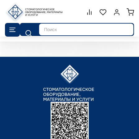
СТОМАТОЛОГИЧЕСКОЕ
Сравнение.
ОБОРУДОВАНИЕ, МАТЕРИАЛЫ
Список избранног
Войти или 
И УСЛУГИ
Поиск
СТОМАТОЛОГИЧЕСКОЕ
ОБОРУДОВАНИЕ,
МАТЕРИАЛЫ И УСЛУГИ