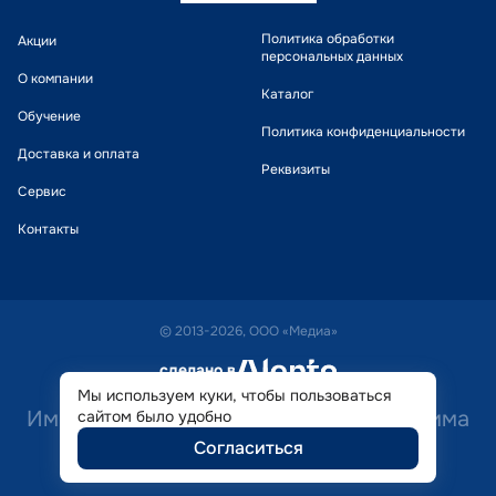
Политика обработки
Акции
персональных данных
О компании
Каталог
Обучение
Политика конфиденциальности
Доставка и оплата
Реквизиты
Сервис
Контакты
© 2013-2026, ООО «Медиа»
сделано в
alente
Мы используем куки, чтобы пользоваться
Имеются противопоказания. Необходима
сайтом было удобно
Согласиться
консультация специалиста.