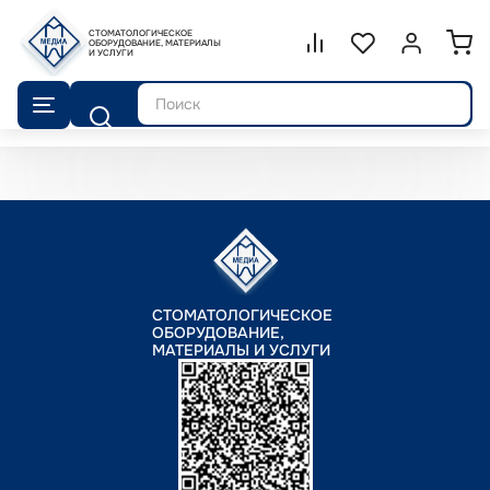
СТОМАТОЛОГИЧЕСКОЕ
Сравнение.
ОБОРУДОВАНИЕ, МАТЕРИАЛЫ
Список избранног
Войти или 
И УСЛУГИ
Поиск
СТОМАТОЛОГИЧЕСКОЕ
ОБОРУДОВАНИЕ,
МАТЕРИАЛЫ И УСЛУГИ