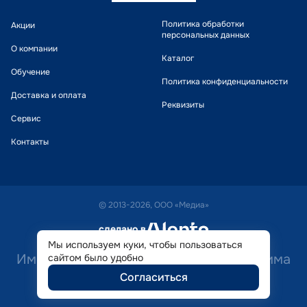
Политика обработки
Акции
персональных данных
О компании
Каталог
Обучение
Политика конфиденциальности
Доставка и оплата
Реквизиты
Сервис
Контакты
© 2013-2026, ООО «Медиа»
сделано в
alente
Мы используем куки, чтобы пользоваться
Имеются противопоказания. Необходима
сайтом было удобно
Согласиться
консультация специалиста.