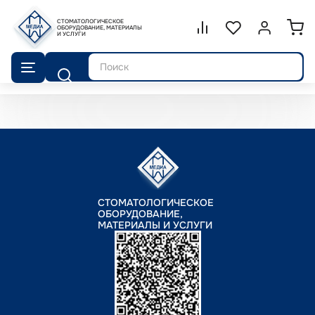
СТОМАТОЛОГИЧЕСКОЕ
Сравнение.
ОБОРУДОВАНИЕ, МАТЕРИАЛЫ
Список избранног
Войти или 
И УСЛУГИ
Поиск
СТОМАТОЛОГИЧЕСКОЕ
ОБОРУДОВАНИЕ,
МАТЕРИАЛЫ И УСЛУГИ