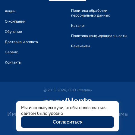
Политика обработки
Акции
персональных данных
О компании
Каталог
Обучение
Политика конфиденциальности
Доставка и оплата
Реквизиты
Сервис
Контакты
© 2013-2026, ООО «Медиа»
сделано в
alente
Мы используем куки, чтобы пользоваться
Имеются противопоказания. Необходима
сайтом было удобно
Согласиться
консультация специалиста.