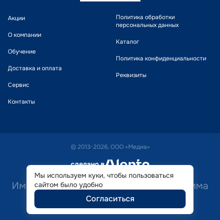
Политика обработки
Акции
персональных данных
О компании
Каталог
Обучение
Политика конфиденциальности
Доставка и оплата
Реквизиты
Сервис
Контакты
© 2013-2026, ООО «Медиа»
сделано в
alente
Мы используем куки, чтобы пользоваться
Имеются противопоказания. Необходима
сайтом было удобно
Согласиться
консультация специалиста.