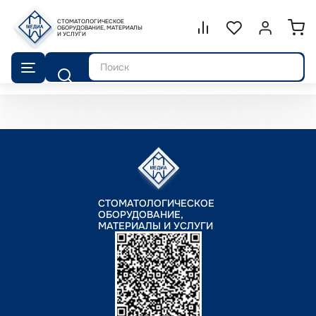
СТОМАТОЛОГИЧЕСКОЕ
Сравнение.
ОБОРУДОВАНИЕ, МАТЕРИАЛЫ
Список избранног
Войти или 
И УСЛУГИ
Поиск
СТОМАТОЛОГИЧЕСКОЕ
ОБОРУДОВАНИЕ,
МАТЕРИАЛЫ И УСЛУГИ