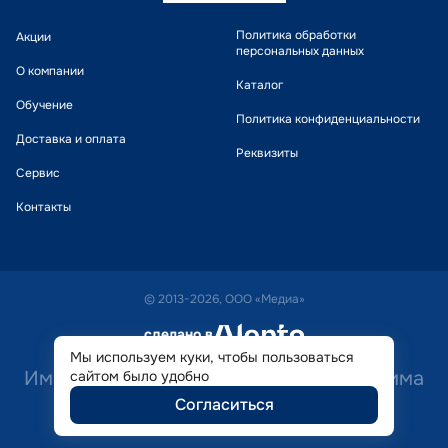
Политика обработки
Акции
персональных данных
О компании
Каталог
Обучение
Политика конфиденциальности
Доставка и оплата
Реквизиты
Сервис
Контакты
© 2013-2026, ООО «Медиа»
сделано в
alente
Мы используем куки, чтобы пользоваться
Имеются противопоказания. Необходима
сайтом было удобно
Согласиться
консультация специалиста.