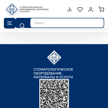
СТОМАТОЛОГИЧЕСКОЕ
Сравнение.
ОБОРУДОВАНИЕ, МАТЕРИАЛЫ
Список избранног
Войти или 
И УСЛУГИ
Поиск
СТОМАТОЛОГИЧЕСКОЕ
ОБОРУДОВАНИЕ,
МАТЕРИАЛЫ И УСЛУГИ