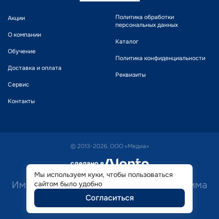
Политика обработки
Акции
персональных данных
О компании
Каталог
Обучение
Политика конфиденциальности
Доставка и оплата
Реквизиты
Сервис
Контакты
© 2013-2026, ООО «Медиа»
сделано в
alente
Мы используем куки, чтобы пользоваться
Имеются противопоказания. Необходима
сайтом было удобно
Согласиться
консультация специалиста.