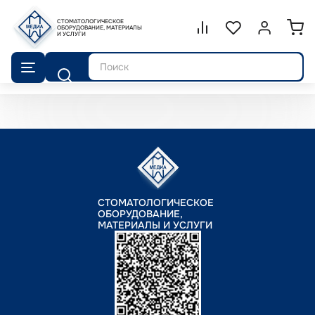
СТОМАТОЛОГИЧЕСКОЕ
Сравнение.
ОБОРУДОВАНИЕ, МАТЕРИАЛЫ
Список избранног
Войти или 
И УСЛУГИ
Поиск
СТОМАТОЛОГИЧЕСКОЕ
ОБОРУДОВАНИЕ,
МАТЕРИАЛЫ И УСЛУГИ