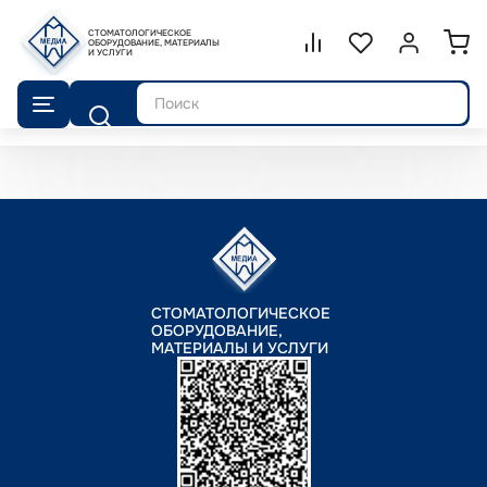
СТОМАТОЛОГИЧЕСКОЕ
Сравнение.
ОБОРУДОВАНИЕ, МАТЕРИАЛЫ
Список избранног
Войти или 
И УСЛУГИ
Поиск
СТОМАТОЛОГИЧЕСКОЕ
ОБОРУДОВАНИЕ,
МАТЕРИАЛЫ И УСЛУГИ