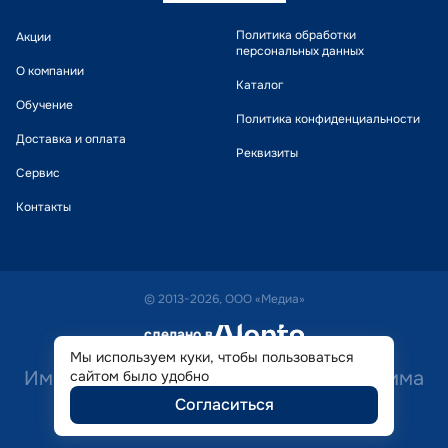
Политика обработки
Акции
персональных данных
О компании
Каталог
Обучение
Политика конфиденциальности
Доставка и оплата
Реквизиты
Сервис
Контакты
© 2013-2026, ООО «Медиа»
сделано в
alente
Мы используем куки, чтобы пользоваться
Имеются противопоказания. Необходима
сайтом было удобно
Согласиться
консультация специалиста.