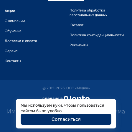
Политика обработки
Акции
персональных данных
О компании
Каталог
Обучение
Политика конфиденциальности
Доставка и оплата
Реквизиты
Сервис
Контакты
© 2013-2026, ООО «Медиа»
сделано в
alente
Мы используем куки, чтобы пользоваться
Имеются противопоказания. Необходима
сайтом было удобно
Согласиться
консультация специалиста.