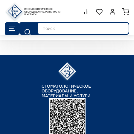
СТОМАТОЛОГИЧЕСКОЕ
Сравнение.
ОБОРУДОВАНИЕ, МАТЕРИАЛЫ
Список избранног
Войти или 
И УСЛУГИ
Поиск
СТОМАТОЛОГИЧЕСКОЕ
ОБОРУДОВАНИЕ,
МАТЕРИАЛЫ И УСЛУГИ