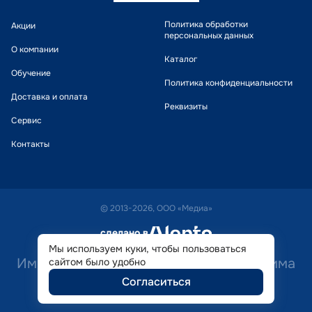
Политика обработки
Акции
персональных данных
О компании
Каталог
Обучение
Политика конфиденциальности
Доставка и оплата
Реквизиты
Сервис
Контакты
© 2013-2026, ООО «Медиа»
сделано в
alente
Мы используем куки, чтобы пользоваться
Имеются противопоказания. Необходима
сайтом было удобно
Согласиться
консультация специалиста.