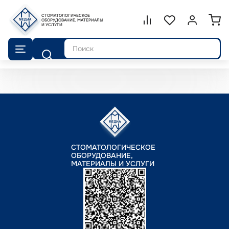
СТОМАТОЛОГИЧЕСКОЕ
Сравнение.
ОБОРУДОВАНИЕ, МАТЕРИАЛЫ
Список избранног
Войти или 
И УСЛУГИ
Поиск
СТОМАТОЛОГИЧЕСКОЕ
ОБОРУДОВАНИЕ,
МАТЕРИАЛЫ И УСЛУГИ