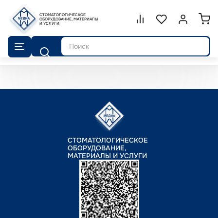
СТОМАТОЛОГИЧЕСКОЕ
Сравнение.
ОБОРУДОВАНИЕ, МАТЕРИАЛЫ
Список избранног
Войти или 
И УСЛУГИ
Поиск
СТОМАТОЛОГИЧЕСКОЕ
ОБОРУДОВАНИЕ,
МАТЕРИАЛЫ И УСЛУГИ