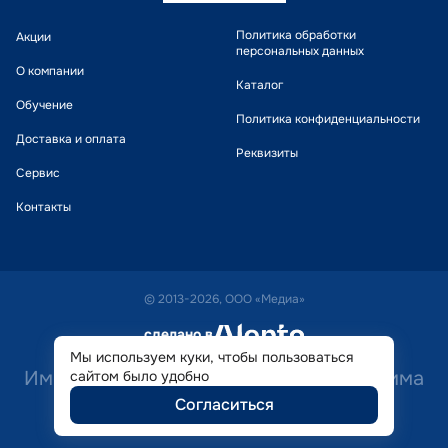
Политика обработки
Акции
персональных данных
О компании
Каталог
Обучение
Политика конфиденциальности
Доставка и оплата
Реквизиты
Сервис
Контакты
© 2013-2026, ООО «Медиа»
сделано в
alente
Мы используем куки, чтобы пользоваться
Имеются противопоказания. Необходима
сайтом было удобно
Согласиться
консультация специалиста.