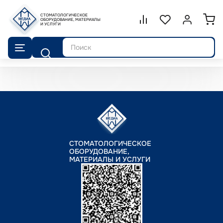
СТОМАТОЛОГИЧЕСКОЕ
Сравнение.
ОБОРУДОВАНИЕ, МАТЕРИАЛЫ
Список избранног
Войти или 
И УСЛУГИ
Поиск
СТОМАТОЛОГИЧЕСКОЕ
ОБОРУДОВАНИЕ,
МАТЕРИАЛЫ И УСЛУГИ