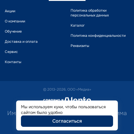
Политика обработки
Акции
персональных данных
О компании
Каталог
Обучение
Политика конфиденциальности
Доставка и оплата
Реквизиты
Сервис
Контакты
© 2013-2026, ООО «Медиа»
сделано в
alente
Мы используем куки, чтобы пользоваться
Имеются противопоказания. Необходима
сайтом было удобно
Согласиться
консультация специалиста.