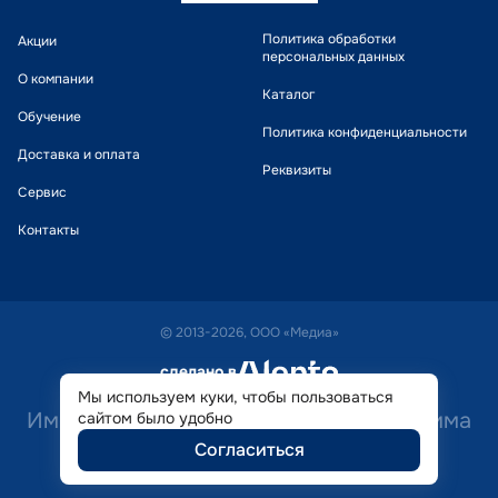
Политика обработки
Акции
персональных данных
О компании
Каталог
Обучение
Политика конфиденциальности
Доставка и оплата
Реквизиты
Сервис
Контакты
© 2013-2026, ООО «Медиа»
сделано в
alente
Мы используем куки, чтобы пользоваться
Имеются противопоказания. Необходима
сайтом было удобно
Согласиться
консультация специалиста.