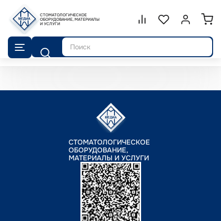
СТОМАТОЛОГИЧЕСКОЕ
Сравнение.
ОБОРУДОВАНИЕ, МАТЕРИАЛЫ
Список избранног
Войти или 
И УСЛУГИ
Поиск
СТОМАТОЛОГИЧЕСКОЕ
ОБОРУДОВАНИЕ,
МАТЕРИАЛЫ И УСЛУГИ