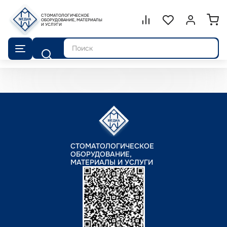
СТОМАТОЛОГИЧЕСКОЕ
Сравнение.
ОБОРУДОВАНИЕ, МАТЕРИАЛЫ
Список избранног
Войти или 
И УСЛУГИ
Поиск
СТОМАТОЛОГИЧЕСКОЕ
ОБОРУДОВАНИЕ,
МАТЕРИАЛЫ И УСЛУГИ