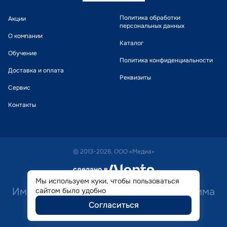
Политика обработки
Акции
персональных данных
О компании
Каталог
Обучение
Политика конфиденциальности
Доставка и оплата
Реквизиты
Сервис
Контакты
© 2013-2026, ООО «Медиа»
сделано в
alente
Мы используем куки, чтобы пользоваться
Имеются противопоказания. Необходима
сайтом было удобно
Согласиться
консультация специалиста.