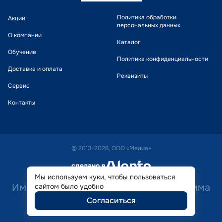
Политика обработки
Акции
персональных данных
О компании
Каталог
Обучение
Политика конфиденциальности
Доставка и оплата
Реквизиты
Сервис
Контакты
© 2013-2026, ООО «Медиа»
сделано в
alente
Мы используем куки, чтобы пользоваться
Имеются противопоказания. Необходима
сайтом было удобно
Согласиться
консультация специалиста.