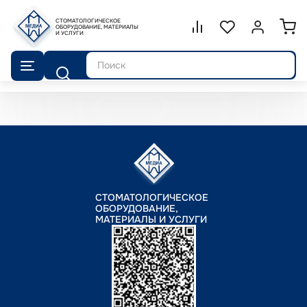
СТОМАТОЛОГИЧЕСКОЕ
Сравнение.
ОБОРУДОВАНИЕ, МАТЕРИАЛЫ
Список избранног
Войти или 
И УСЛУГИ
Поиск
СТОМАТОЛОГИЧЕСКОЕ
ОБОРУДОВАНИЕ,
МАТЕРИАЛЫ И УСЛУГИ