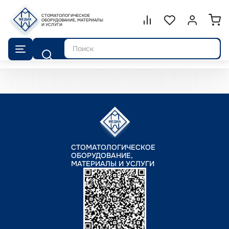
СТОМАТОЛОГИЧЕСКОЕ
Сравнение.
ОБОРУДОВАНИЕ, МАТЕРИАЛЫ
Список избранног
Войти или 
И УСЛУГИ
Поиск
СТОМАТОЛОГИЧЕСКОЕ
ОБОРУДОВАНИЕ,
МАТЕРИАЛЫ И УСЛУГИ