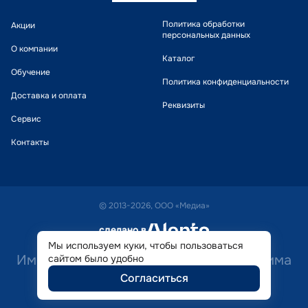
Политика обработки
Акции
персональных данных
О компании
Каталог
Обучение
Политика конфиденциальности
Доставка и оплата
Реквизиты
Сервис
Контакты
© 2013-2026, ООО «Медиа»
сделано в
alente
Мы используем куки, чтобы пользоваться
Имеются противопоказания. Необходима
сайтом было удобно
Согласиться
консультация специалиста.