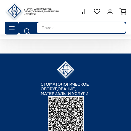
СТОМАТОЛОГИЧЕСКОЕ
Сравнение.
ОБОРУДОВАНИЕ, МАТЕРИАЛЫ
Список избранног
Войти или 
И УСЛУГИ
Поиск
СТОМАТОЛОГИЧЕСКОЕ
ОБОРУДОВАНИЕ,
МАТЕРИАЛЫ И УСЛУГИ