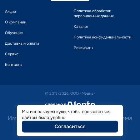
Политика обработки
Акции
персональных данных
О компании
Каталог
Обучение
Политика конфиденциальности
Доставка и оплата
Реквизиты
Сервис
Контакты
© 2013-2026, ООО «Медиа»
сделано в
alente
Мы используем куки, чтобы пользоваться
Имеются противопоказания. Необходима
сайтом было удобно
Согласиться
консультация специалиста.