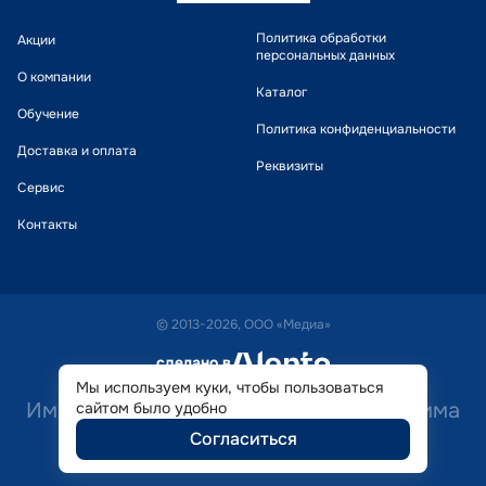
Политика обработки
Акции
персональных данных
О компании
Каталог
Обучение
Политика конфиденциальности
Доставка и оплата
Реквизиты
Сервис
Контакты
© 2013-2026, ООО «Медиа»
сделано в
alente
Мы используем куки, чтобы пользоваться
Имеются противопоказания. Необходима
сайтом было удобно
Согласиться
консультация специалиста.