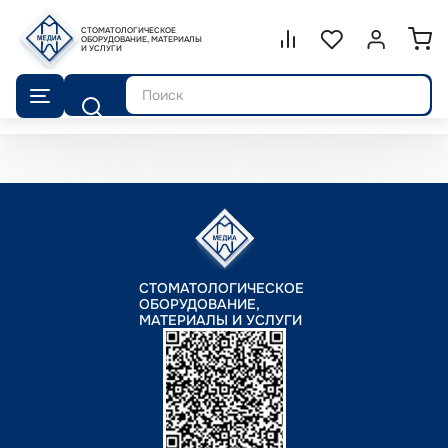
СТОМАТОЛОГИЧЕСКОЕ
Сравнение.
ОБОРУДОВАНИЕ, МАТЕРИАЛЫ
Список избранног
Войти или 
И УСЛУГИ
Поиск
СТОМАТОЛОГИЧЕСКОЕ
ОБОРУДОВАНИЕ,
МАТЕРИАЛЫ И УСЛУГИ