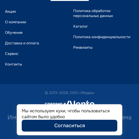
Политика обработки
Акции
персональных данных
О компании
Каталог
Обучение
Политика конфиденциальности
Доставка и оплата
Реквизиты
Сервис
Контакты
© 2013-2026, ООО «Медиа»
сделано в
alente
Мы используем куки, чтобы пользоваться
Имеются противопоказания. Необходима
сайтом было удобно
Согласиться
консультация специалиста.