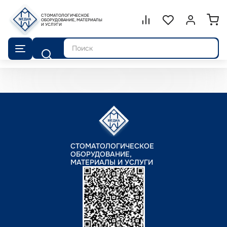
СТОМАТОЛОГИЧЕСКОЕ
Сравнение.
ОБОРУДОВАНИЕ, МАТЕРИАЛЫ
Список избранног
Войти или 
И УСЛУГИ
Поиск
СТОМАТОЛОГИЧЕСКОЕ
ОБОРУДОВАНИЕ,
МАТЕРИАЛЫ И УСЛУГИ