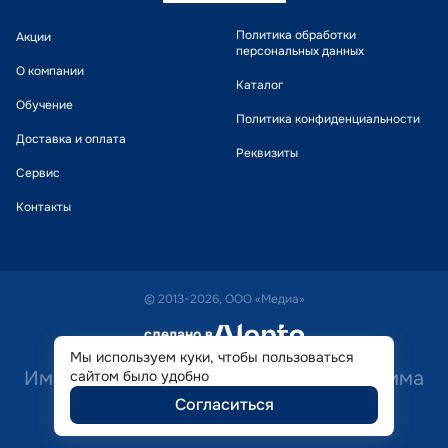
Политика обработки
Акции
персональных данных
О компании
Каталог
Обучение
Политика конфиденциальности
Доставка и оплата
Реквизиты
Сервис
Контакты
© 2013-2026, ООО «Медиа»
сделано в
alente
Мы используем куки, чтобы пользоваться
Имеются противопоказания. Необходима
сайтом было удобно
Согласиться
консультация специалиста.