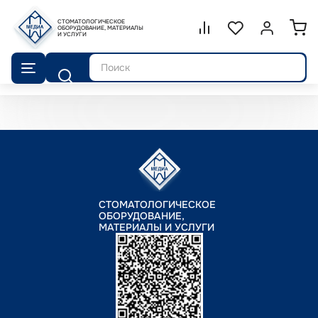
СТОМАТОЛОГИЧЕСКОЕ
Сравнение.
ОБОРУДОВАНИЕ, МАТЕРИАЛЫ
Список избранног
Войти или 
И УСЛУГИ
Поиск
СТОМАТОЛОГИЧЕСКОЕ
ОБОРУДОВАНИЕ,
МАТЕРИАЛЫ И УСЛУГИ