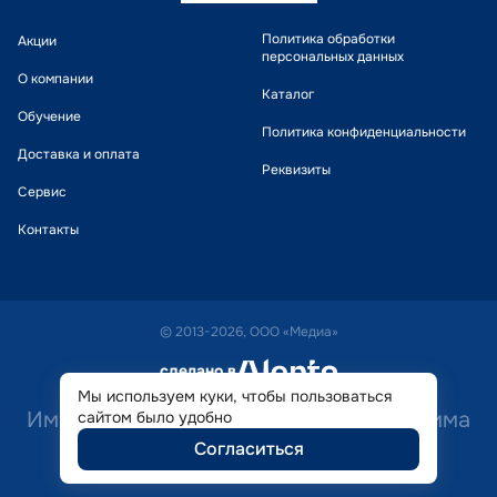
Политика обработки
Акции
персональных данных
О компании
Каталог
Обучение
Политика конфиденциальности
Доставка и оплата
Реквизиты
Сервис
Контакты
© 2013-2026, ООО «Медиа»
сделано в
alente
Мы используем куки, чтобы пользоваться
Имеются противопоказания. Необходима
сайтом было удобно
Согласиться
консультация специалиста.