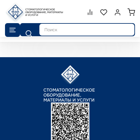
СТОМАТОЛОГИЧЕСКОЕ
Сравнение.
ОБОРУДОВАНИЕ, МАТЕРИАЛЫ
Список избранног
Войти или 
И УСЛУГИ
Поиск
СТОМАТОЛОГИЧЕСКОЕ
ОБОРУДОВАНИЕ,
МАТЕРИАЛЫ И УСЛУГИ