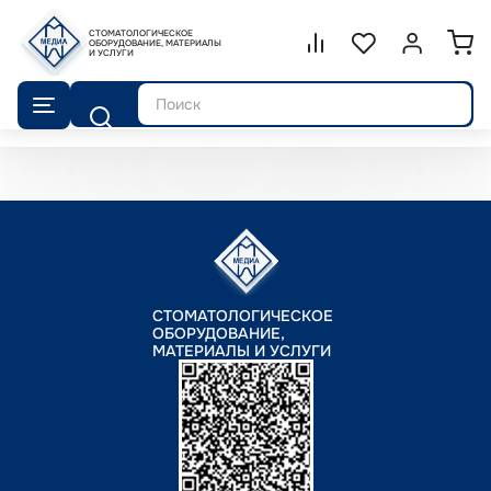
СТОМАТОЛОГИЧЕСКОЕ
Сравнение.
ОБОРУДОВАНИЕ, МАТЕРИАЛЫ
Список избранног
Войти или 
И УСЛУГИ
Поиск
СТОМАТОЛОГИЧЕСКОЕ
ОБОРУДОВАНИЕ,
МАТЕРИАЛЫ И УСЛУГИ