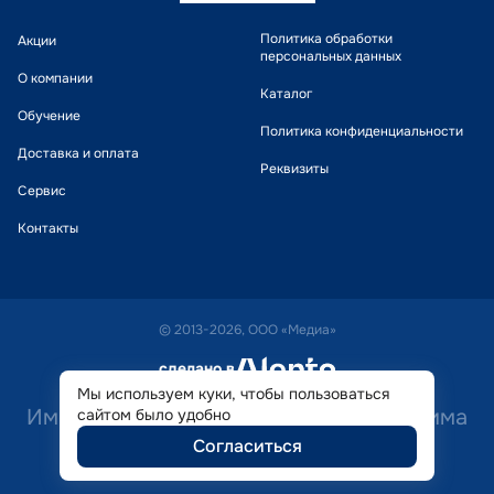
Политика обработки
Акции
персональных данных
О компании
Каталог
Обучение
Политика конфиденциальности
Доставка и оплата
Реквизиты
Сервис
Контакты
© 2013-2026, ООО «Медиа»
сделано в
alente
Мы используем куки, чтобы пользоваться
Имеются противопоказания. Необходима
сайтом было удобно
Согласиться
консультация специалиста.