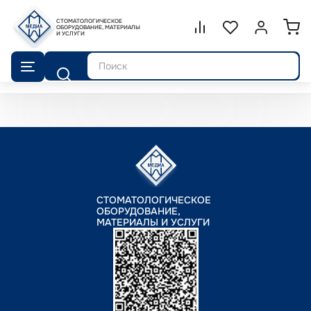
СТОМАТОЛОГИЧЕСКОЕ
Сравнение.
ОБОРУДОВАНИЕ, МАТЕРИАЛЫ
Список избранног
Войти или 
И УСЛУГИ
Поиск
СТОМАТОЛОГИЧЕСКОЕ
ОБОРУДОВАНИЕ,
МАТЕРИАЛЫ И УСЛУГИ