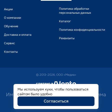
Политика обработки
Акции
персональных данных
О компании
Каталог
Обучение
Политика конфиденциальности
Доставка и оплата
Реквизиты
Сервис
Контакты
© 2013-2026, ООО «Медиа»
сделано в
alente
Мы используем куки, чтобы пользоваться
Имеются противопоказания. Необходима
сайтом было удобно
Согласиться
консультация специалиста.