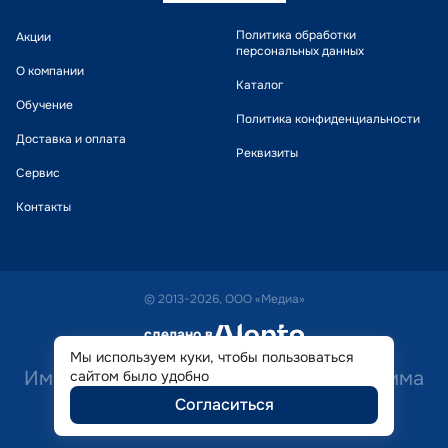
Политика обработки
Акции
персональных данных
О компании
Каталог
Обучение
Политика конфиденциальности
Доставка и оплата
Реквизиты
Сервис
Контакты
© 2013-2026, ООО «Медиа»
сделано в
alente
Мы используем куки, чтобы пользоваться
Имеются противопоказания. Необходима
сайтом было удобно
Согласиться
консультация специалиста.