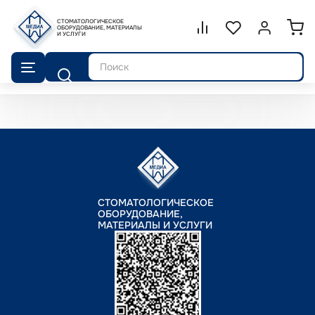
СТОМАТОЛОГИЧЕСКОЕ
Сравнение.
ОБОРУДОВАНИЕ, МАТЕРИАЛЫ
Список избранног
Войти или 
И УСЛУГИ
Поиск
СТОМАТОЛОГИЧЕСКОЕ
ОБОРУДОВАНИЕ,
МАТЕРИАЛЫ И УСЛУГИ