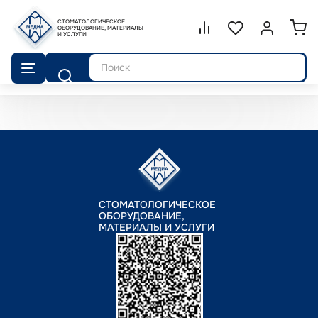
СТОМАТОЛОГИЧЕСКОЕ
Сравнение.
ОБОРУДОВАНИЕ, МАТЕРИАЛЫ
Список избранног
Войти или 
И УСЛУГИ
Поиск
СТОМАТОЛОГИЧЕСКОЕ
ОБОРУДОВАНИЕ,
МАТЕРИАЛЫ И УСЛУГИ