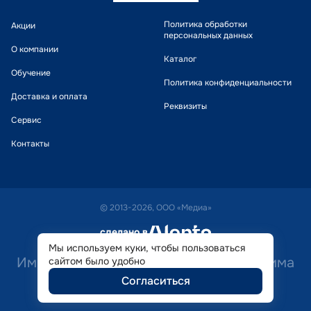
Политика обработки
Акции
персональных данных
О компании
Каталог
Обучение
Политика конфиденциальности
Доставка и оплата
Реквизиты
Сервис
Контакты
© 2013-2026, ООО «Медиа»
сделано в
alente
Мы используем куки, чтобы пользоваться
Имеются противопоказания. Необходима
сайтом было удобно
Согласиться
консультация специалиста.