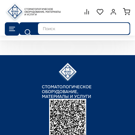
СТОМАТОЛОГИЧЕСКОЕ
Сравнение.
ОБОРУДОВАНИЕ, МАТЕРИАЛЫ
Список избранног
Войти или 
И УСЛУГИ
Поиск
СТОМАТОЛОГИЧЕСКОЕ
ОБОРУДОВАНИЕ,
МАТЕРИАЛЫ И УСЛУГИ