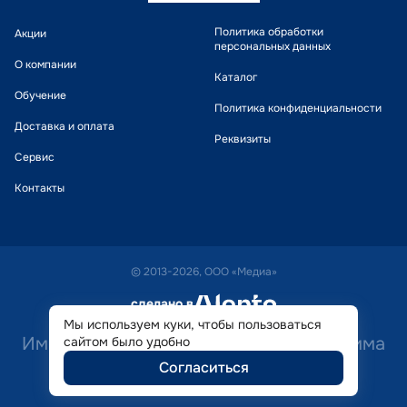
Политика обработки
Акции
персональных данных
О компании
Каталог
Обучение
Политика конфиденциальности
Доставка и оплата
Реквизиты
Сервис
Контакты
© 2013-2026, ООО «Медиа»
сделано в
alente
Мы используем куки, чтобы пользоваться
Имеются противопоказания. Необходима
сайтом было удобно
Согласиться
консультация специалиста.