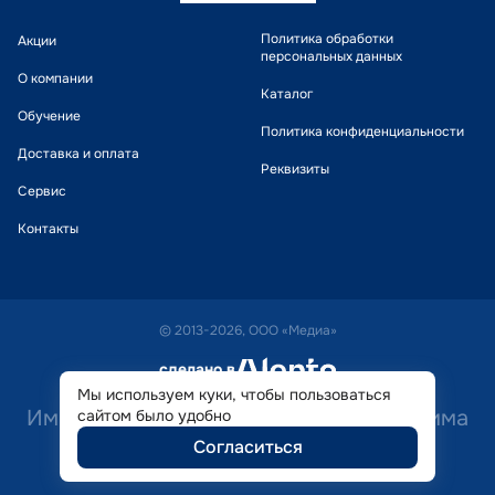
Политика обработки
Акции
персональных данных
О компании
Каталог
Обучение
Политика конфиденциальности
Доставка и оплата
Реквизиты
Сервис
Контакты
© 2013-2026, ООО «Медиа»
сделано в
alente
Мы используем куки, чтобы пользоваться
Имеются противопоказания. Необходима
сайтом было удобно
Согласиться
консультация специалиста.