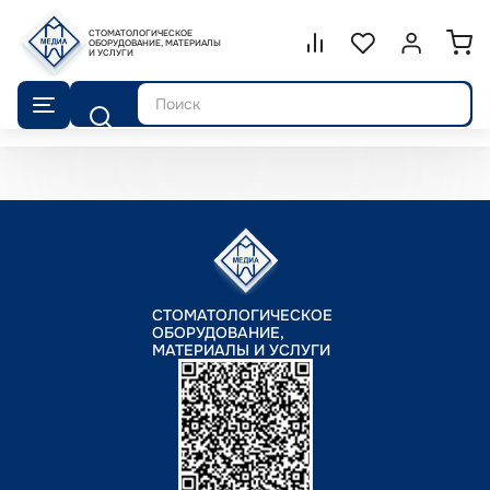
СТОМАТОЛОГИЧЕСКОЕ
Сравнение.
ОБОРУДОВАНИЕ, МАТЕРИАЛЫ
Список избранног
Войти или 
И УСЛУГИ
Поиск
СТОМАТОЛОГИЧЕСКОЕ
ОБОРУДОВАНИЕ,
МАТЕРИАЛЫ И УСЛУГИ