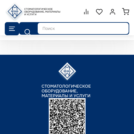
СТОМАТОЛОГИЧЕСКОЕ
Сравнение.
ОБОРУДОВАНИЕ, МАТЕРИАЛЫ
Список избранног
Войти или 
И УСЛУГИ
Поиск
СТОМАТОЛОГИЧЕСКОЕ
ОБОРУДОВАНИЕ,
МАТЕРИАЛЫ И УСЛУГИ