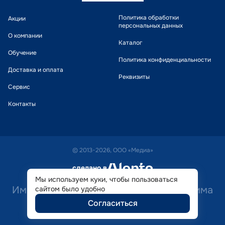
Политика обработки
Акции
персональных данных
О компании
Каталог
Обучение
Политика конфиденциальности
Доставка и оплата
Реквизиты
Сервис
Контакты
© 2013-2026, ООО «Медиа»
сделано в
alente
Мы используем куки, чтобы пользоваться
Имеются противопоказания. Необходима
сайтом было удобно
Согласиться
консультация специалиста.