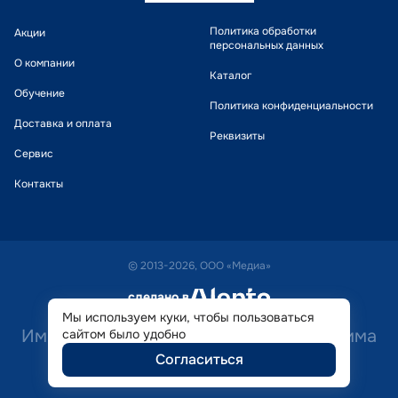
Политика обработки
Акции
персональных данных
О компании
Каталог
Обучение
Политика конфиденциальности
Доставка и оплата
Реквизиты
Сервис
Контакты
© 2013-2026, ООО «Медиа»
сделано в
alente
Мы используем куки, чтобы пользоваться
Имеются противопоказания. Необходима
сайтом было удобно
Согласиться
консультация специалиста.