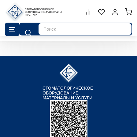
СТОМАТОЛОГИЧЕСКОЕ
Сравнение.
ОБОРУДОВАНИЕ, МАТЕРИАЛЫ
Список избранног
Войти или 
И УСЛУГИ
Поиск
СТОМАТОЛОГИЧЕСКОЕ
ОБОРУДОВАНИЕ,
МАТЕРИАЛЫ И УСЛУГИ