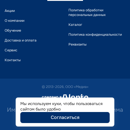
Политика обработки
Акции
персональных данных
О компании
Каталог
Обучение
Политика конфиденциальности
Доставка и оплата
Реквизиты
Сервис
Контакты
© 2013-2026, ООО «Медиа»
сделано в
alente
Мы используем куки, чтобы пользоваться
Имеются противопоказания. Необходима
сайтом было удобно
Согласиться
консультация специалиста.