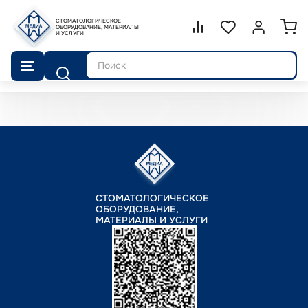
СТОМАТОЛОГИЧЕСКОЕ
Сравнение.
ОБОРУДОВАНИЕ, МАТЕРИАЛЫ
Список избранног
Войти или 
И УСЛУГИ
Поиск
СТОМАТОЛОГИЧЕСКОЕ
ОБОРУДОВАНИЕ,
МАТЕРИАЛЫ И УСЛУГИ