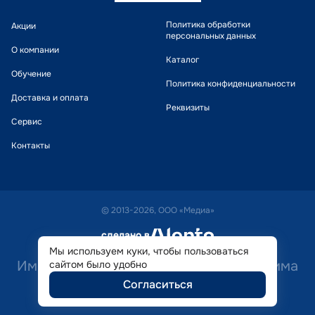
Политика обработки
Акции
персональных данных
О компании
Каталог
Обучение
Политика конфиденциальности
Доставка и оплата
Реквизиты
Сервис
Контакты
© 2013-2026, ООО «Медиа»
сделано в
alente
Мы используем куки, чтобы пользоваться
Имеются противопоказания. Необходима
сайтом было удобно
Согласиться
консультация специалиста.