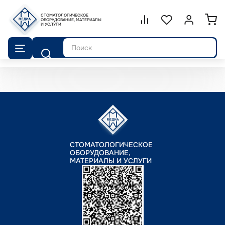
СТОМАТОЛОГИЧЕСКОЕ
Сравнение.
ОБОРУДОВАНИЕ, МАТЕРИАЛЫ
Список избранног
Войти или 
И УСЛУГИ
Поиск
СТОМАТОЛОГИЧЕСКОЕ
ОБОРУДОВАНИЕ,
МАТЕРИАЛЫ И УСЛУГИ