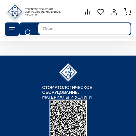
СТОМАТОЛОГИЧЕСКОЕ
Сравнение.
ОБОРУДОВАНИЕ, МАТЕРИАЛЫ
Список избранног
Войти или 
И УСЛУГИ
Поиск
СТОМАТОЛОГИЧЕСКОЕ
ОБОРУДОВАНИЕ,
МАТЕРИАЛЫ И УСЛУГИ