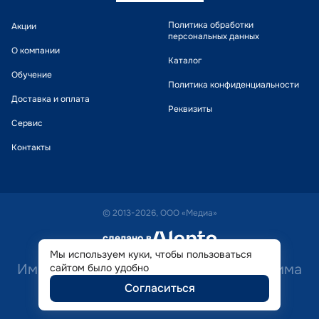
Политика обработки
Акции
персональных данных
О компании
Каталог
Обучение
Политика конфиденциальности
Доставка и оплата
Реквизиты
Сервис
Контакты
© 2013-2026, ООО «Медиа»
сделано в
alente
Мы используем куки, чтобы пользоваться
Имеются противопоказания. Необходима
сайтом было удобно
Согласиться
консультация специалиста.